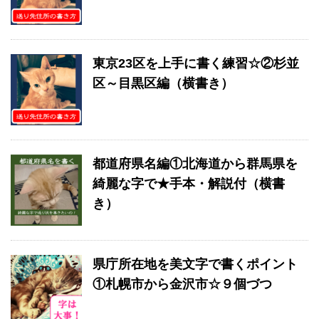
東京23区を上手に書く練習☆②杉並
区～目黒区編（横書き）
都道府県名編①北海道から群馬県を
綺麗な字で★手本・解説付（横書
き）
県庁所在地を美文字で書くポイント
①札幌市から金沢市☆９個づつ