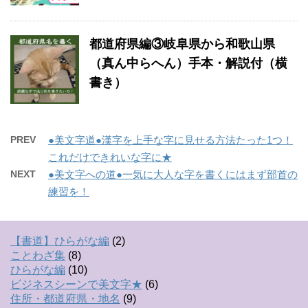
都道府県編③岐阜県から和歌山県
（真ん中らへん）手本・解説付（横
書き）
PREV
●美文字道●漢字を上手な字に見せる方法たった1つ！
これだけできれいな字に★
NEXT
●美文字への道●一気に大人な字を書くにはまず部首の
練習を！
【書道】ひらがな編
(2)
ことわざ集
(8)
ひらがな編
(10)
ビジネスシーンで美文字★
(6)
住所・都道府県・地名
(9)