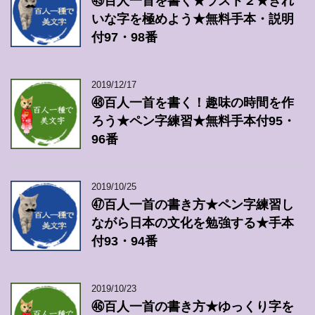
㊾百人一首を書く★ラスト２★きれ
いな字を極めよう★無料手本・説明
付97・98番
2019/12/17
㊽百人一首を書く！趣味の時間を作
ろう★ペン字練習★無料手本付95・
96番
2019/10/25
㊼百人一首の書き方★ペン字練習し
ながら日本の文化を勉強する★手本
付93・94番
2019/10/23
㊻百人一首の書き方★ゆっくり字を