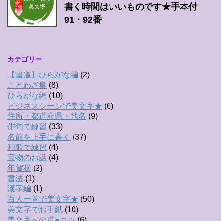
書く時間はいいものです★手本付
91・92番
カテゴリー
【書道】ひらがな編
(2)
ことわざ集
(8)
ひらがな編
(10)
ビジネスシーンで美文字★
(6)
住所・都道府県・地名
(9)
俳句で練習
(33)
名前を上手に書く
(37)
和歌で練習
(4)
宝物のお話
(4)
年賀状
(2)
書法
(1)
漢字編
(1)
百人一首で美文字★
(50)
美文字でお手紙
(10)
美文字への道●コツ
(6)