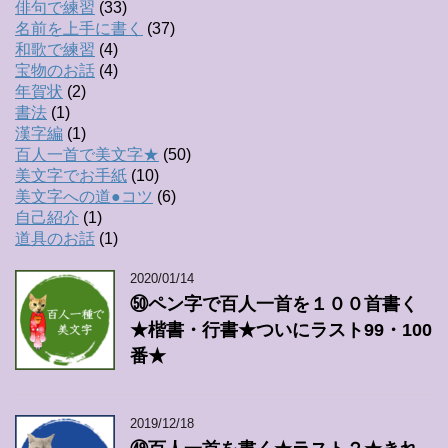
俳句で練習
(33)
名前を上手に書く
(37)
和歌で練習
(4)
宝物のお話
(4)
年賀状
(2)
書法
(1)
漢字編
(1)
百人一首で美文字★
(50)
美文字でお手紙
(10)
美文字への道●コツ
(6)
自己紹介
(1)
道具のお話
(1)
2020/01/14
㊿ペン字で百人一首を１００首書く
★楷書・行書★ついにラスト99・100
番★
2019/12/18