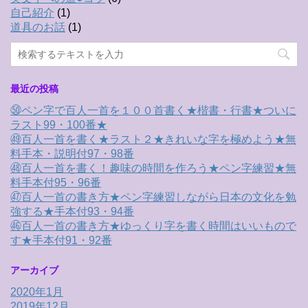
自己紹介
(1)
道具のお話
(1)
最近の投稿
㊿ペン字で百人一首を１００首書く★楷書・行書★ついに
ラスト99・100番★
㊾百人一首を書く★ラスト２★きれいな字を極めよう★無
料手本・説明付97・98番
㊽百人一首を書く！趣味の時間を作ろう★ペン字練習★無
料手本付95・96番
㊼百人一首の書き方★ペン字練習しながら日本の文化を勉
強する★手本付93・94番
㊻百人一首の書き方★ゆっくり字を書く時間はいいもので
す★手本付91・92番
アーカイブ
2020年1月
2019年12月