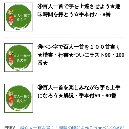
④百人一首で字を上達させよう★趣
味時間を持とう☆手本付7・8番
㊿ペン字で百人一首を１００首書く
★楷書・行書★ついにラスト99・100
番★
㉚百人一首を楽しみながら字も上手
になろう★解説・手本付59・60番
PREV
㊽百人一首を書く！趣味の時間を作ろう★ペン字練習