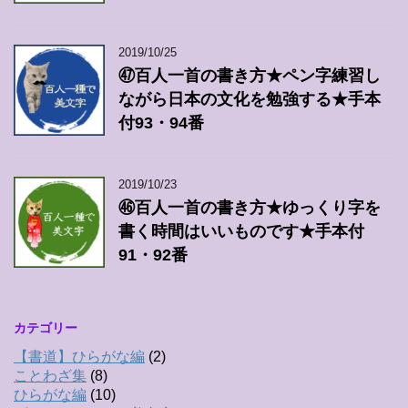
2019/10/25
㊼百人一首の書き方★ペン字練習し
ながら日本の文化を勉強する★手本
付93・94番
2019/10/23
㊻百人一首の書き方★ゆっくり字を
書く時間はいいものです★手本付
91・92番
カテゴリー
【書道】ひらがな編
(2)
ことわざ集
(8)
ひらがな編
(10)