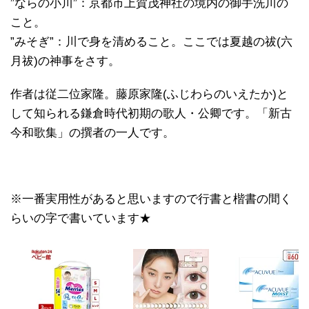
”ならの小川”：京都市上賀茂神社の境内の御手洗川の
こと。
”みそぎ”：川で身を清めること。ここでは夏越の祓(六
月祓)の神事をさす。
作者は従二位家隆。藤原家隆(ふじわらのいえたか)と
して知られる鎌倉時代初期の歌人・公卿です。「新古
今和歌集」の撰者の一人です。
※一番実用性があると思いますので行書と楷書の間く
らいの字で書いています★