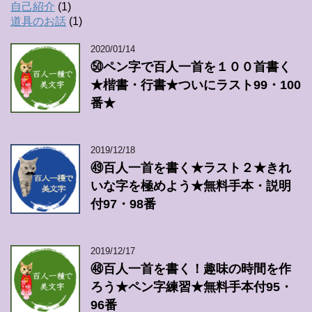
自己紹介
(1)
道具のお話
(1)
2020/01/14
㊿ペン字で百人一首を１００首書く
★楷書・行書★ついにラスト99・100
番★
2019/12/18
㊾百人一首を書く★ラスト２★きれ
いな字を極めよう★無料手本・説明
付97・98番
2019/12/17
㊽百人一首を書く！趣味の時間を作
ろう★ペン字練習★無料手本付95・
96番