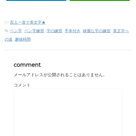
-
百人一首で美文字★
-
ペン字
,
ペン字練習
,
字の練習
,
手本付き
,
綺麗な字の練習
,
美文字へ
の道
,
趣味時間
comment
メールアドレスが公開されることはありません。
コメント