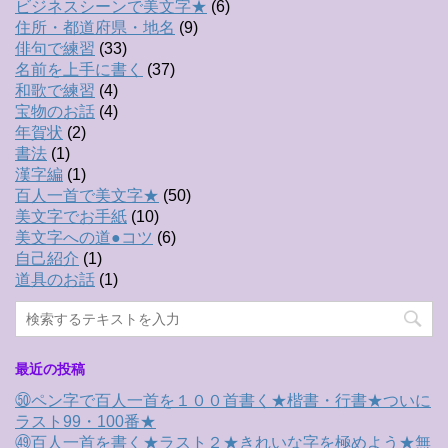
ビジネスシーンで美文字★
(6)
住所・都道府県・地名
(9)
俳句で練習
(33)
名前を上手に書く
(37)
和歌で練習
(4)
宝物のお話
(4)
年賀状
(2)
書法
(1)
漢字編
(1)
百人一首で美文字★
(50)
美文字でお手紙
(10)
美文字への道●コツ
(6)
自己紹介
(1)
道具のお話
(1)
最近の投稿
㊿ペン字で百人一首を１００首書く★楷書・行書★ついに
ラスト99・100番★
㊾百人一首を書く★ラスト２★きれいな字を極めよう★無