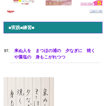
■実践■練習■
来ぬ人を まつほの浦の 夕なぎに 焼く
や藻塩の 身もこがれつつ