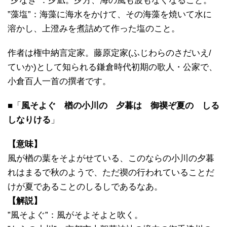
”夕なぎ”：夕凪。夕方、海の風も波もなくなること。
”藻塩”：海藻に海水をかけて、その海藻を焼いて水に
溶かし、上澄みを煮詰めて作った塩のこと。
作者は権中納言定家。藤原定家(ふじわらのさだいえ/
ていか)として知られる鎌倉時代初期の歌人・公家で、
小倉百人一首の撰者です。
■「
風そよぐ 楢の小川の 夕暮は 御禊ぞ夏の しる
しなりける
」
【意味】
風が楢の葉をそよがせている、このならの小川の夕暮
れはまるで秋のようで、ただ禊の行われていることだ
けが夏であることのしるしであるなあ。
【解説】
”風そよぐ”：風がそよそよと吹く。