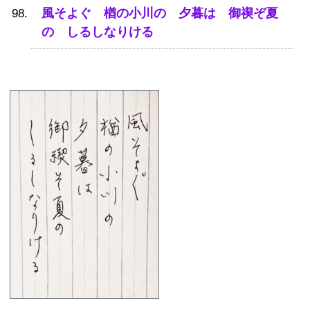
風そよぐ 楢の小川の 夕暮は 御禊ぞ夏
の しるしなりける