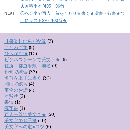
★無料手本付95・96番
NEXT
㊿ペン字で百人一首を１００首書く★楷書・行書★つ
いにラスト99・100番★
【書道】ひらがな編
(2)
ことわざ集
(8)
ひらがな編
(10)
ビジネスシーンで美文字★
(6)
住所・都道府県・地名
(9)
俳句で練習
(33)
名前を上手に書く
(37)
和歌で練習
(4)
宝物のお話
(4)
年賀状
(2)
書法
(1)
漢字編
(1)
百人一首で美文字★
(50)
美文字でお手紙
(10)
美文字への道●コツ
(6)