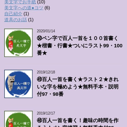
美文字でお手紙
(10)
美文字への道●コツ
(6)
自己紹介
(1)
道具のお話
(1)
2020/01/14
㊿ペン字で百人一首を１００首書く
★楷書・行書★ついにラスト99・100
番★
2019/12/18
㊾百人一首を書く★ラスト２★きれ
いな字を極めよう★無料手本・説明
付97・98番
2019/12/17
㊽百人一首を書く！趣味の時間を作