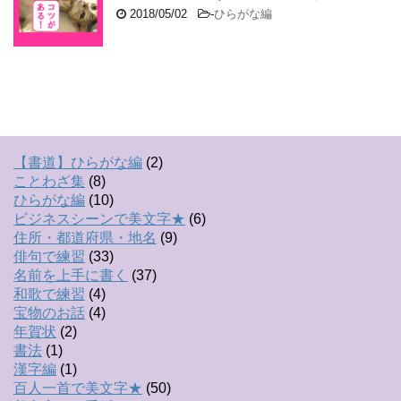
2018/05/02
-
ひらがな編
【書道】ひらがな編
(2)
ことわざ集
(8)
ひらがな編
(10)
ビジネスシーンで美文字★
(6)
住所・都道府県・地名
(9)
俳句で練習
(33)
名前を上手に書く
(37)
和歌で練習
(4)
宝物のお話
(4)
年賀状
(2)
書法
(1)
漢字編
(1)
百人一首で美文字★
(50)