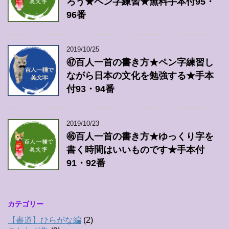
ろう★ペン字練習★無料手本付95・
96番
2019/10/25
㊼百人一首の書き方★ペン字練習し
ながら日本の文化を勉強する★手本
付93・94番
2019/10/23
㊻百人一首の書き方★ゆっくり字を
書く時間はいいものです★手本付
91・92番
カテゴリー
【書道】ひらがな編
(2)