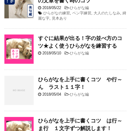
の文章を書く時のコツ
2018/05/22
-
ひらがな編
ひらがなの練習
,
ペン字練習
,
大人のたしなみ
,
綺
麗な字
,
見本あり
すぐに結果が出る！字の並べ方のコ
ツ★よく使うひらがなを練習する
2018/05/10
-
ひらがな編
ひらがなを上手に書くコツ や行～
ん ラスト１１字！
2018/05/04
-
ひらがな編
ひらがなを上手に書くコツ は行～
ま行 １文字ずつ解説します！