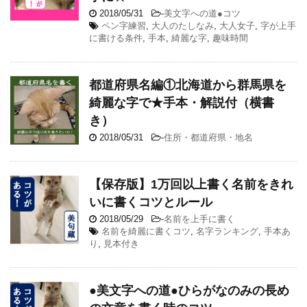
2018/05/31
-
美文字への道●コツ
ペン字練習
,
大人のたしなみ
,
大人女子
,
字が上手
に書ける条件
,
手本
,
綺麗な字
,
趣味時間
都道府県名編①北海道から群馬県を
綺麗な字で★手本・解説付（横書
き）
2018/05/31
-
住所・都道府県・地名
【保存版】1万回以上書く名前をきれ
いに書くコツとルール
2018/05/29
-
名前を上手に書く
名前を綺麗に書くコツ
,
名字ランキング
,
手本あ
り
,
見本付き
●美文字への道●ひらがなのみの長め