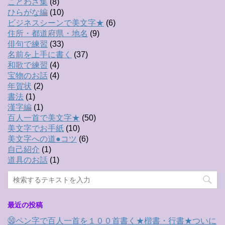
ことわざ集
(8)
ひらがな編
(10)
ビジネスシーンで美文字★
(6)
住所・都道府県・地名
(9)
俳句で練習
(33)
名前を上手に書く
(37)
和歌で練習
(4)
宝物のお話
(4)
年賀状
(2)
書法
(1)
漢字編
(1)
百人一首で美文字★
(50)
美文字でお手紙
(10)
美文字への道●コツ
(6)
自己紹介
(1)
道具のお話
(1)
最近の投稿
㊿ペン字で百人一首を１００首書く★楷書・行書★ついに