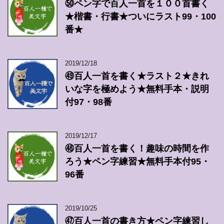
㊿ペン字で百人一首を１００首書く
★楷書・行書★ついにラスト99・100
番★
2019/12/18
㊾百人一首を書く★ラスト２★きれ
いな字を極めよう★無料手本・説明
付97・98番
2019/12/17
㊽百人一首を書く！趣味の時間を作
ろう★ペン字練習★無料手本付95・
96番
2019/10/25
㊼百人一首の書き方★ペン字練習し