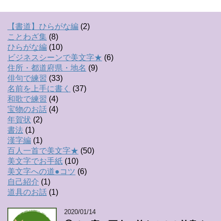
【書道】ひらがな編
(2)
ことわざ集
(8)
ひらがな編
(10)
ビジネスシーンで美文字★
(6)
住所・都道府県・地名
(9)
俳句で練習
(33)
名前を上手に書く
(37)
和歌で練習
(4)
宝物のお話
(4)
年賀状
(2)
書法
(1)
漢字編
(1)
百人一首で美文字★
(50)
美文字でお手紙
(10)
美文字への道●コツ
(6)
自己紹介
(1)
道具のお話
(1)
2020/01/14