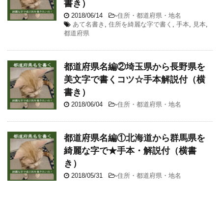
書き）
2018/06/14
-
住所・都道府県・地名
あて名書き
,
住所を綺麗な字で書く
,
手本
,
見本
,
都道府県
都道府県名編②埼玉県から長野県を
美文字で書くコツ☆手本解説付（横
書き）
2018/06/04
-
住所・都道府県・地名
都道府県名編①北海道から群馬県を
綺麗な字で★手本・解説付（横書
き）
2018/05/31
-
住所・都道府県・地名