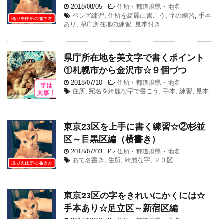
2018/08/05
-
住所・都道府県・地名
ペン字練習
,
住所を綺麗に書こう
,
字の練習
,
手本
あり
,
県庁所在地の練習
,
見本付き
県庁所在地を美文字で書くポイント
①札幌市から金沢市☆９個づつ
2018/07/10
-
住所・都道府県・地名
住所
,
宛名を綺麗な字で書こう
,
手本
,
練習
,
見本
東京23区を上手に書く練習☆②杉並
区～目黒区編（横書き）
2018/07/03
-
住所・都道府県・地名
あて名書き
,
住所
,
綺麗な字
,
２３区
東京23区の字をきれいにかくには☆
手本あり☆足立区～新宿区編