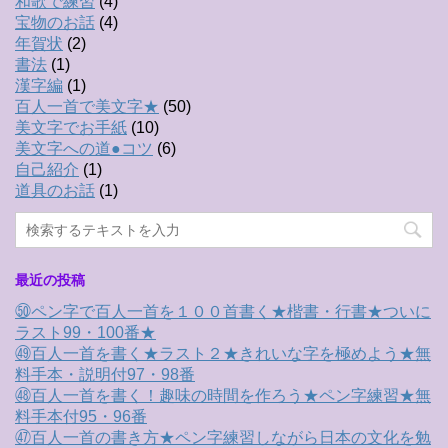
和歌で練習
(4)
宝物のお話
(4)
年賀状
(2)
書法
(1)
漢字編
(1)
百人一首で美文字★
(50)
美文字でお手紙
(10)
美文字への道●コツ
(6)
自己紹介
(1)
道具のお話
(1)
最近の投稿
㊿ペン字で百人一首を１００首書く★楷書・行書★ついに
ラスト99・100番★
㊾百人一首を書く★ラスト２★きれいな字を極めよう★無
料手本・説明付97・98番
㊽百人一首を書く！趣味の時間を作ろう★ペン字練習★無
料手本付95・96番
㊼百人一首の書き方★ペン字練習しながら日本の文化を勉