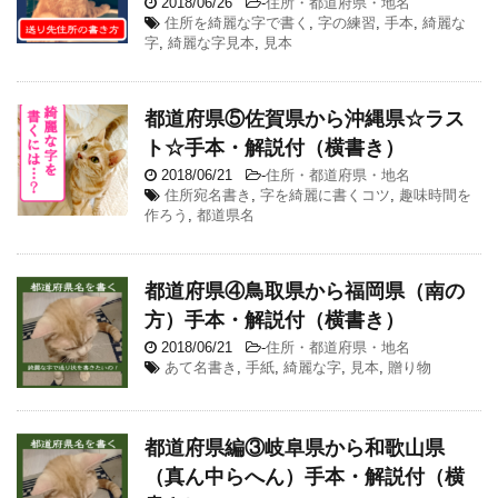
2018/06/26
-
住所・都道府県・地名
住所を綺麗な字で書く
,
字の練習
,
手本
,
綺麗な
字
,
綺麗な字見本
,
見本
都道府県⑤佐賀県から沖縄県☆ラス
ト☆手本・解説付（横書き）
2018/06/21
-
住所・都道府県・地名
住所宛名書き
,
字を綺麗に書くコツ
,
趣味時間を
作ろう
,
都道県名
都道府県④鳥取県から福岡県（南の
方）手本・解説付（横書き）
2018/06/21
-
住所・都道府県・地名
あて名書き
,
手紙
,
綺麗な字
,
見本
,
贈り物
都道府県編③岐阜県から和歌山県
（真ん中らへん）手本・解説付（横