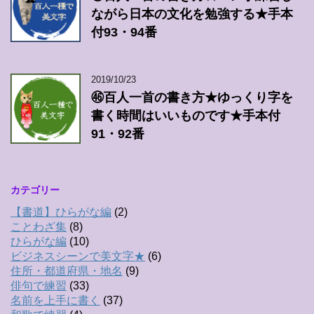
ながら日本の文化を勉強する★手本
付93・94番
2019/10/23
㊻百人一首の書き方★ゆっくり字を
書く時間はいいものです★手本付
91・92番
カテゴリー
【書道】ひらがな編
(2)
ことわざ集
(8)
ひらがな編
(10)
ビジネスシーンで美文字★
(6)
住所・都道府県・地名
(9)
俳句で練習
(33)
名前を上手に書く
(37)