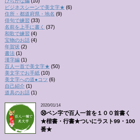
ひらがな編
(10)
ビジネスシーンで美文字★
(6)
住所・都道府県・地名
(9)
俳句で練習
(33)
名前を上手に書く
(37)
和歌で練習
(4)
宝物のお話
(4)
年賀状
(2)
書法
(1)
漢字編
(1)
百人一首で美文字★
(50)
美文字でお手紙
(10)
美文字への道●コツ
(6)
自己紹介
(1)
道具のお話
(1)
2020/01/14
㊿ペン字で百人一首を１００首書く
★楷書・行書★ついにラスト99・100
番★