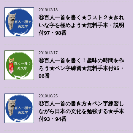
2019/12/18
㊾百人一首を書く★ラスト２★きれ
いな字を極めよう★無料手本・説明
付97・98番
2019/12/17
㊽百人一首を書く！趣味の時間を作
ろう★ペン字練習★無料手本付95・
96番
2019/10/25
㊼百人一首の書き方★ペン字練習し
ながら日本の文化を勉強する★手本
付93・94番