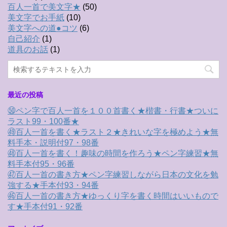
百人一首で美文字★
(50)
美文字でお手紙
(10)
美文字への道●コツ
(6)
自己紹介
(1)
道具のお話
(1)
最近の投稿
㊿ペン字で百人一首を１００首書く★楷書・行書★ついに
ラスト99・100番★
㊾百人一首を書く★ラスト２★きれいな字を極めよう★無
料手本・説明付97・98番
㊽百人一首を書く！趣味の時間を作ろう★ペン字練習★無
料手本付95・96番
㊼百人一首の書き方★ペン字練習しながら日本の文化を勉
強する★手本付93・94番
㊻百人一首の書き方★ゆっくり字を書く時間はいいもので
す★手本付91・92番