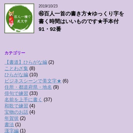
2019/10/23
㊻百人一首の書き方★ゆっくり字を
書く時間はいいものです★手本付
91・92番
カテゴリー
【書道】ひらがな編
(2)
ことわざ集
(8)
ひらがな編
(10)
ビジネスシーンで美文字★
(6)
住所・都道府県・地名
(9)
俳句で練習
(33)
名前を上手に書く
(37)
和歌で練習
(4)
宝物のお話
(4)
年賀状
(2)
書法
(1)
漢字編
(1)