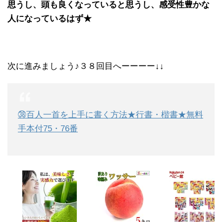
思うし、頭も良くなっていると思うし、感受性豊かな
人になっているはず★
次に進みましょう♪３８回目へーーーー↓↓
㊳百人一首を上手に書く方法★行書・楷書★無料
手本付75・76番