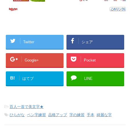
Twitter
シェア
Google+
Pocket
B!
はてブ
LINE
-
百人一首で美文字★
-
ひらがな
,
ペン字練習
,
品格アップ
,
字の練習
,
手本
,
綺麗な字