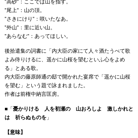
”高砂”：ここでは山を指す。
”尾上”：山の頂。
”さきにけり”：咲いたなあ。
”外山”：里に近い山。
”あらなむ”：あってほしい。
後拾遣集の詞書に「内大臣の家にて人々酒たうべて歌
よみ侍りけるに、遥かに山桜を望むといふ心をよめ
る」とある歌。
内大臣の藤原師通の邸で開かれた宴席で「遥かに山桜
を望む」という題で詠まれました。
作者は前権中納言匡房。
■「
憂かりける 人を初瀬の 山おろしよ 激しかれと
は 祈らぬものを
」
【意味】