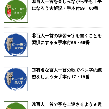
㉚百人一首を楽しみながら字も上手
になろう★解説・手本付59・60番
㉝百人一首の練習★字を書くことを
習慣にする★手本付65・66番
⑨有名な百人一首の歌でペン字の練
習をしよう★手本付17・18番
④百人一首で字を上達させよう★趣