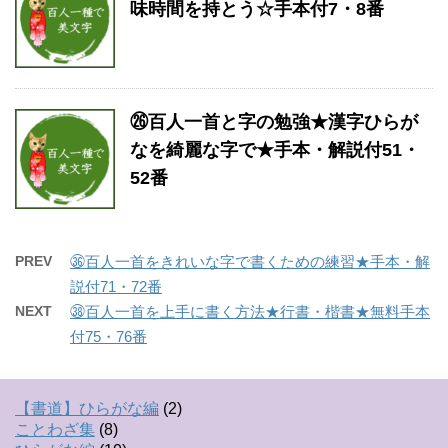
味時間を持とう☆手本付7・8番
㉖百人一首と字の勉強★漢字ひらが
なを綺麗な字で★手本・解説付51・
52番
PREV
㊱百人一首をきれいな字で書くための練習★手本・解
説付71・72番
NEXT
㊳百人一首を上手に書く方法★行書・楷書★無料手本
付75・76番
【書道】ひらがな編
(2)
ことわざ集
(8)