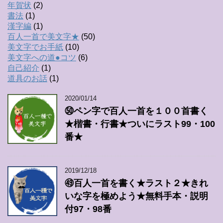
年賀状
(2)
書法
(1)
漢字編
(1)
百人一首で美文字★
(50)
美文字でお手紙
(10)
美文字への道●コツ
(6)
自己紹介
(1)
道具のお話
(1)
2020/01/14
㊿ペン字で百人一首を１００首書く
★楷書・行書★ついにラスト99・100
番★
2019/12/18
㊾百人一首を書く★ラスト２★きれ
いな字を極めよう★無料手本・説明
付97・98番