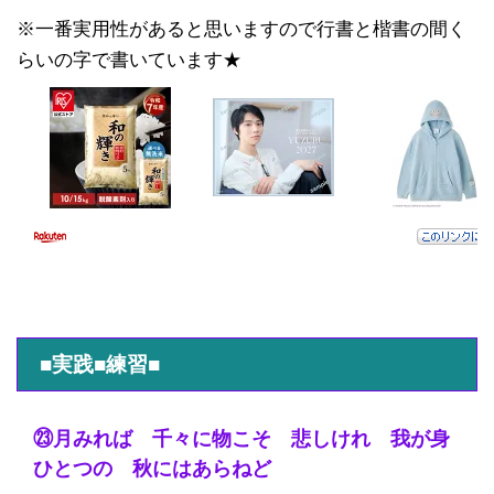
※一番実用性があると思いますので行書と楷書の間く
らいの字で書いています★
■実践■練習■
㉓月みれば 千々に物こそ 悲しけれ 我が身
ひとつの 秋にはあらねど