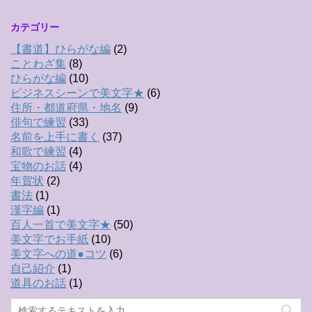
カテゴリー
【書道】ひらがな編
(2)
ことわざ集
(8)
ひらがな編
(10)
ビジネスシーンで美文字★
(6)
住所・都道府県・地名
(9)
俳句で練習
(33)
名前を上手に書く
(37)
和歌で練習
(4)
宝物のお話
(4)
年賀状
(2)
書法
(1)
漢字編
(1)
百人一首で美文字★
(50)
美文字でお手紙
(10)
美文字への道●コツ
(6)
自己紹介
(1)
道具のお話
(1)