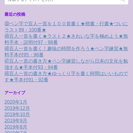
最近の投稿
㊿ペン字で百人一首を１００首書く★楷書・行書★ついに
ラスト99・100番★
㊾百人一首を書く★ラスト２★きれいな字を極めよう★無
料手本・説明付97・98番
㊽百人一首を書く！趣味の時間を作ろう★ペン字練習★無
料手本付95・96番
㊼百人一首の書き方★ペン字練習しながら日本の文化を勉
強する★手本付93・94番
㊻百人一首の書き方★ゆっくり字を書く時間はいいもので
す★手本付91・92番
アーカイブ
2020年1月
2019年12月
2019年10月
2019年9月
2019年8月