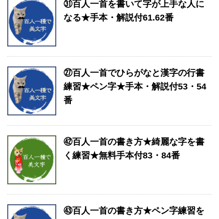
㉛百人一首を書いて字が上手な人に
なる★手本・解説付61.62番
㉗百人一首でひらがなと漢字の行書
練習★ペン字★手本・解説付53・54
番
㊷百人一首の書き方★綺麗な字を書
く練習★無料手本付83・84番
㊸百人一首の書き方★ペン字練習を