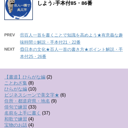
しよう♪手本付85・86番
PREV
⑪百人一首を書くことで知識を高めよう★有意義な趣
味時間☆解説・手本付21・22番
NEXT
⑬日本の文化★百人一首の書き方★ポイント解説・手
本付25・26番
【書道】ひらがな編
(2)
ことわざ集
(8)
ひらがな編
(10)
ビジネスシーンで美文字★
(6)
住所・都道府県・地名
(9)
俳句で練習
(33)
名前を上手に書く
(37)
和歌で練習
(4)
宝物のお話
(4)