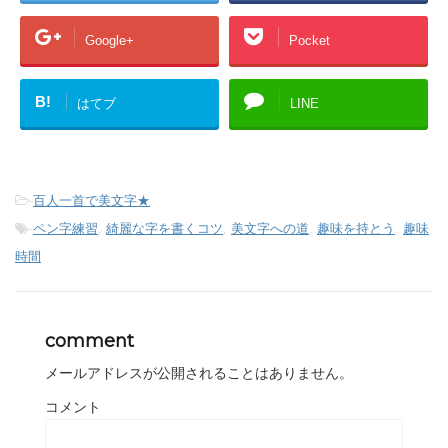
Google+
Pocket
B!
はてブ
LINE
-
百人一首で美文字★
-
ペン字練習
,
綺麗な字を書くコツ
,
美文字への道
,
趣味を持とう
,
趣味
時間
comment
メールアドレスが公開されることはありません。
コメント