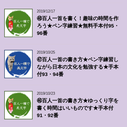
2019/12/17
㊽百人一首を書く！趣味の時間を作
ろう★ペン字練習★無料手本付95・
96番
2019/10/25
㊼百人一首の書き方★ペン字練習し
ながら日本の文化を勉強する★手本
付93・94番
2019/10/23
㊻百人一首の書き方★ゆっくり字を
書く時間はいいものです★手本付
91・92番