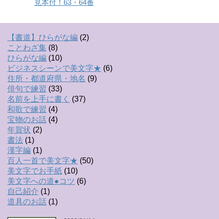
見本付！63・64番
【書道】ひらがな編
(2)
ことわざ集
(8)
ひらがな編
(10)
ビジネスシーンで美文字★
(6)
住所・都道府県・地名
(9)
俳句で練習
(33)
名前を上手に書く
(37)
和歌で練習
(4)
宝物のお話
(4)
年賀状
(2)
書法
(1)
漢字編
(1)
百人一首で美文字★
(50)
美文字でお手紙
(10)
美文字への道●コツ
(6)
自己紹介
(1)
道具のお話
(1)