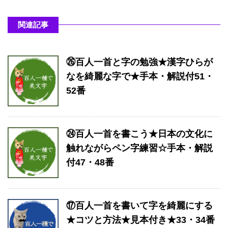
関連記事
㉖百人一首と字の勉強★漢字ひらが
なを綺麗な字で★手本・解説付51・
52番
㉔百人一首を書こう★日本の文化に
触れながらペン字練習☆手本・解説
付47・48番
⑰百人一首を書いて字を綺麗にする
★コツと方法★見本付き★33・34番