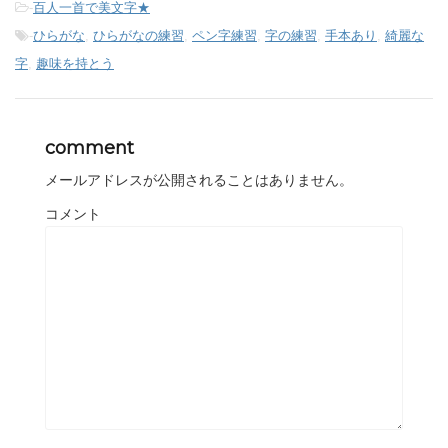
-
百人一首で美文字★
-
ひらがな
,
ひらがなの練習
,
ペン字練習
,
字の練習
,
手本あり
,
綺麗な
字
,
趣味を持とう
comment
メールアドレスが公開されることはありません。
コメント