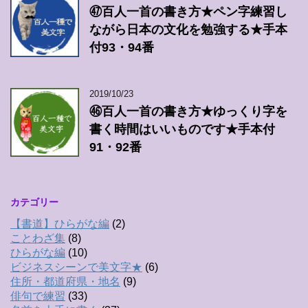
㊼百人一首の書き方★ペン字練習し
ながら日本の文化を勉強する★手本
付93・94番
2019/10/23
㊻百人一首の書き方★ゆっくり字を
書く時間はいいものです★手本付
91・92番
カテゴリー
【書道】ひらがな編
(2)
ことわざ集
(8)
ひらがな編
(10)
ビジネスシーンで美文字★
(6)
住所・都道府県・地名
(9)
俳句で練習
(33)