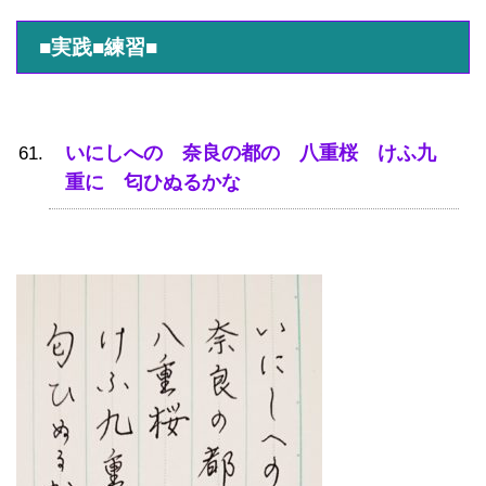
■実践■練習■
いにしへの 奈良の都の 八重桜 けふ九
重に 匂ひぬるかな