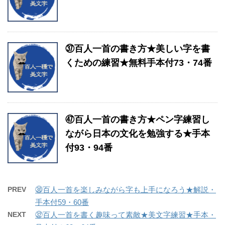
㊲百人一首の書き方★美しい字を書
くための練習★無料手本付73・74番
㊼百人一首の書き方★ペン字練習し
ながら日本の文化を勉強する★手本
付93・94番
PREV
㉚百人一首を楽しみながら字も上手になろう★解説・
手本付59・60番
NEXT
㉜百人一首を書く趣味って素敵★美文字練習★手本・