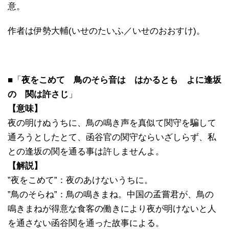
意。
作者は伊勢大輔(いせのたいふ／いせのおおすけ)。
■「
夜をこめて 鳥のそら音は はかるとも よに逢坂
の 関は許さじ
」
【意味】
夜の明けぬうちに、鳥の鳴き声を真似て関守を騙して
通ろうとしたとて、函谷官の関守ならいざしらず、私
との逢坂の関を通る事は許しませんよ。
【解説】
”夜をこめて”：夜のあけないうちに。
”鳥のそらね”：鳥の鳴きまね。中国の孟嘗君が、鳥の
鳴きまねが得意な食客の働きにより夜が明けないと人
を通さない函谷関を通った故事による。