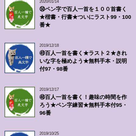
2020/01/14
㊿ペン字で百人一首を１００首書く
★楷書・行書★ついにラスト99・100
番★
2019/12/18
㊾百人一首を書く★ラスト２★きれ
いな字を極めよう★無料手本・説明
付97・98番
2019/12/17
㊽百人一首を書く！趣味の時間を作
ろう★ペン字練習★無料手本付95・
96番
2019/10/25