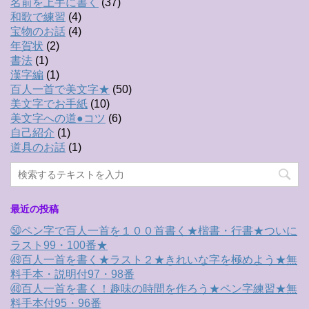
名前を上手に書く
(37)
和歌で練習
(4)
宝物のお話
(4)
年賀状
(2)
書法
(1)
漢字編
(1)
百人一首で美文字★
(50)
美文字でお手紙
(10)
美文字への道●コツ
(6)
自己紹介
(1)
道具のお話
(1)
最近の投稿
㊿ペン字で百人一首を１００首書く★楷書・行書★ついに
ラスト99・100番★
㊾百人一首を書く★ラスト２★きれいな字を極めよう★無
料手本・説明付97・98番
㊽百人一首を書く！趣味の時間を作ろう★ペン字練習★無
料手本付95・96番