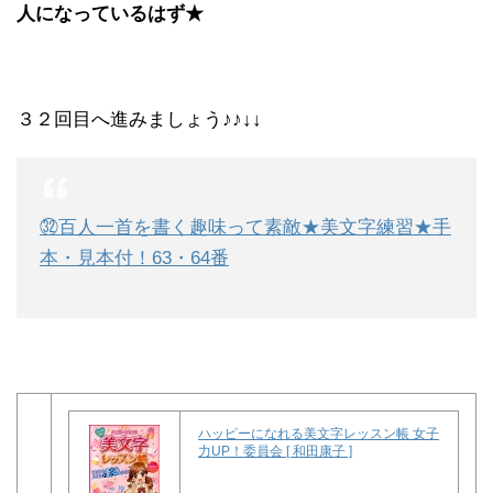
人になっているはず★
３２回目へ進みましょう♪♪↓↓
㉜百人一首を書く趣味って素敵★美文字練習★手
本・見本付！63・64番
ハッピーになれる美文字レッスン帳 女子
力UP！委員会 [ 和田康子 ]