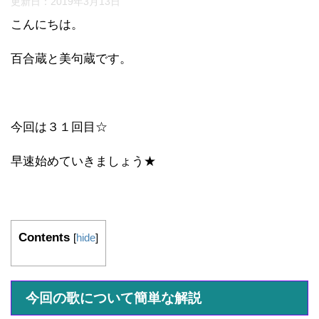
更新日：
2019年3月13日
こんにちは。
百合蔵と美句蔵です。
今回は３１回目☆
早速始めていきましょう★
Contents
[
hide
]
今回の歌について簡単な解説