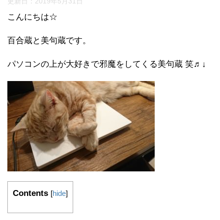
更新日：
2019年5月31日
こんにちは☆
百合蔵と美句蔵です。
パソコンの上が大好きで邪魔をしてくる美句蔵 笑♬↓
Contents
[
hide
]