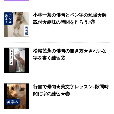
小林一茶の俳句とペン字の勉強★解
説付★趣味の時間を作ろう♪㉒
松尾芭蕉の俳句の書き方★きれいな
字を書く練習⑬
行書で俳句★美文字レッスン♪隙間時
間に字の練習★⑲