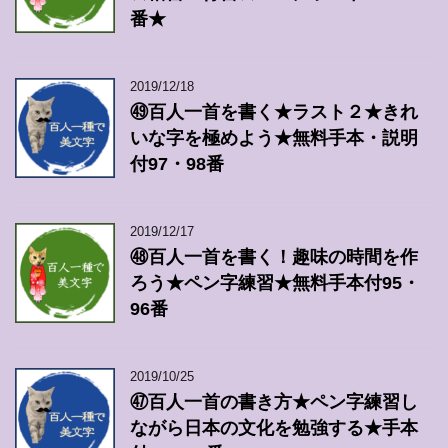
番★
2019/12/18
㊾百人一首を書く★ラスト２★きれ
いな字を極めよう★無料手本・説明
付97・98番
2019/12/17
㊽百人一首を書く！趣味の時間を作
ろう★ペン字練習★無料手本付95・
96番
2019/10/25
㊼百人一首の書き方★ペン字練習し
ながら日本の文化を勉強する★手本