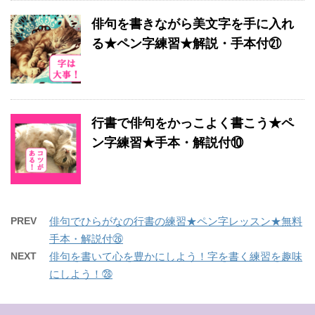
俳句を書きながら美文字を手に入れ
る★ペン字練習★解説・手本付㉑
行書で俳句をかっこよく書こう★ペ
ン字練習★手本・解説付⑩
PREV
俳句でひらがなの行書の練習★ペン字レッスン★無料
手本・解説付㉖
NEXT
俳句を書いて心を豊かにしよう！字を書く練習を趣味
にしよう！㉘