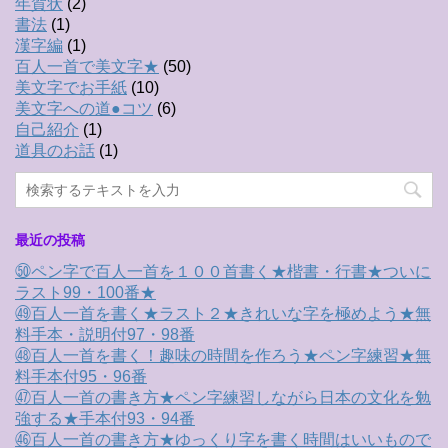
年賀状
(2)
書法
(1)
漢字編
(1)
百人一首で美文字★
(50)
美文字でお手紙
(10)
美文字への道●コツ
(6)
自己紹介
(1)
道具のお話
(1)
最近の投稿
㊿ペン字で百人一首を１００首書く★楷書・行書★ついに
ラスト99・100番★
㊾百人一首を書く★ラスト２★きれいな字を極めよう★無
料手本・説明付97・98番
㊽百人一首を書く！趣味の時間を作ろう★ペン字練習★無
料手本付95・96番
㊼百人一首の書き方★ペン字練習しながら日本の文化を勉
強する★手本付93・94番
㊻百人一首の書き方★ゆっくり字を書く時間はいいもので