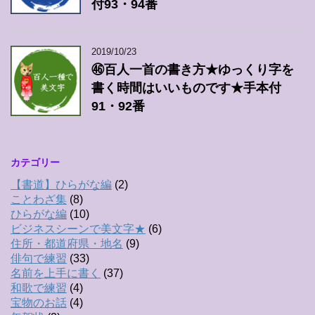
付93・94番
2019/10/23
㊻百人一首の書き方★ゆっくり字を
書く時間はいいものです★手本付
91・92番
カテゴリー
【書道】ひらがな編
(2)
ことわざ集
(8)
ひらがな編
(10)
ビジネスシーンで美文字★
(6)
住所・都道府県・地名
(9)
俳句で練習
(33)
名前を上手に書く
(37)
和歌で練習
(4)
宝物のお話
(4)