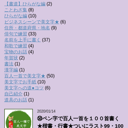
【書道】ひらがな編
(2)
ことわざ集
(8)
ひらがな編
(10)
ビジネスシーンで美文字★
(6)
住所・都道府県・地名
(9)
俳句で練習
(33)
名前を上手に書く
(37)
和歌で練習
(4)
宝物のお話
(4)
年賀状
(2)
書法
(1)
漢字編
(1)
百人一首で美文字★
(50)
美文字でお手紙
(10)
美文字への道●コツ
(6)
自己紹介
(1)
道具のお話
(1)
2020/01/14
㊿ペン字で百人一首を１００首書く
★楷書・行書★ついにラスト99・100