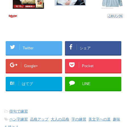
Twitter
シェア
Google+
Pocket
B!
はてブ
LINE
-
俳句で練習
-
ペン字練習
,
品格アップ
,
大人の品格
,
字の練習
,
美文字への道
,
趣味