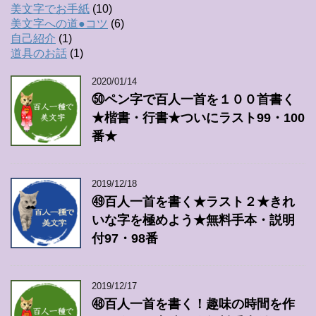
美文字でお手紙
(10)
美文字への道●コツ
(6)
自己紹介
(1)
道具のお話
(1)
2020/01/14
㊿ペン字で百人一首を１００首書く
★楷書・行書★ついにラスト99・100
番★
2019/12/18
㊾百人一首を書く★ラスト２★きれ
いな字を極めよう★無料手本・説明
付97・98番
2019/12/17
㊽百人一首を書く！趣味の時間を作