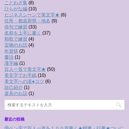
ことわざ集
(8)
ひらがな編
(10)
ビジネスシーンで美文字★
(6)
住所・都道府県・地名
(9)
俳句で練習
(33)
名前を上手に書く
(37)
和歌で練習
(4)
宝物のお話
(4)
年賀状
(2)
書法
(1)
漢字編
(1)
百人一首で美文字★
(50)
美文字でお手紙
(10)
美文字への道●コツ
(6)
自己紹介
(1)
道具のお話
(1)
最近の投稿
㊿ペン字で百人一首を１００首書く★楷書・行書★ついに