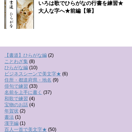
いろは歌でひらがなの行書を練習★
大人な字へ★前編【筆】
【書道】ひらがな編
(2)
ことわざ集
(8)
ひらがな編
(10)
ビジネスシーンで美文字★
(6)
住所・都道府県・地名
(9)
俳句で練習
(33)
名前を上手に書く
(37)
和歌で練習
(4)
宝物のお話
(4)
年賀状
(2)
書法
(1)
漢字編
(1)
百人一首で美文字★
(50)