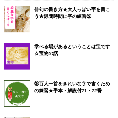
俳句の書き方★大人っぽい字を書こ
う★隙間時間に字の練習㉗
学べる場があるということは宝です
☆宝物の話
㊱百人一首をきれいな字で書くため
の練習★手本・解説付71・72番