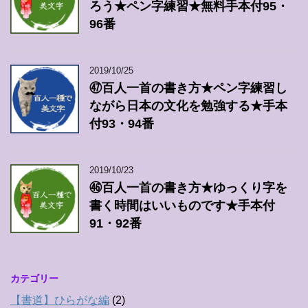
ろう★ペン字練習★無料手本付95・
96番
2019/10/25
㊼百人一首の書き方★ペン字練習し
ながら日本の文化を勉強する★手本
付93・94番
2019/10/23
㊻百人一首の書き方★ゆっくり字を
書く時間はいいものです★手本付
91・92番
カテゴリー
【書道】ひらがな編
(2)