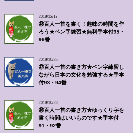
2019/12/17
㊽百人一首を書く！趣味の時間を作
ろう★ペン字練習★無料手本付95・
96番
2019/10/25
㊼百人一首の書き方★ペン字練習し
ながら日本の文化を勉強する★手本
付93・94番
2019/10/23
㊻百人一首の書き方★ゆっくり字を
書く時間はいいものです★手本付
91・92番