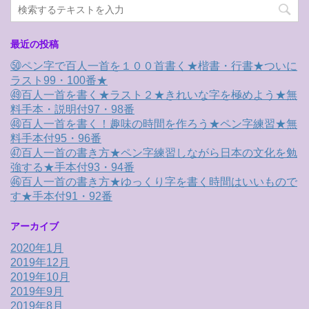
最近の投稿
㊿ペン字で百人一首を１００首書く★楷書・行書★ついに
ラスト99・100番★
㊾百人一首を書く★ラスト２★きれいな字を極めよう★無
料手本・説明付97・98番
㊽百人一首を書く！趣味の時間を作ろう★ペン字練習★無
料手本付95・96番
㊼百人一首の書き方★ペン字練習しながら日本の文化を勉
強する★手本付93・94番
㊻百人一首の書き方★ゆっくり字を書く時間はいいもので
す★手本付91・92番
アーカイブ
2020年1月
2019年12月
2019年10月
2019年9月
2019年8月