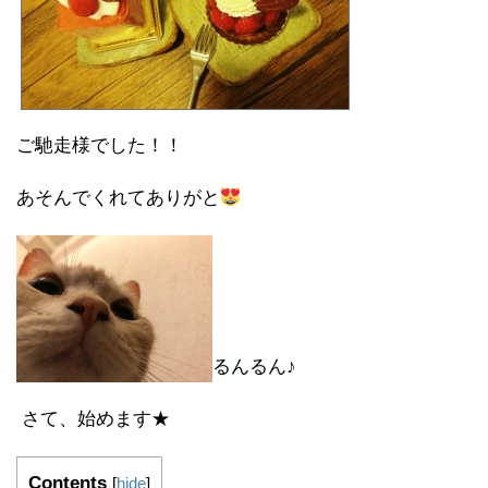
ご馳走様でした！！
あそんでくれてありがと
るんるん♪
さて、始めます★
Contents
[
hide
]