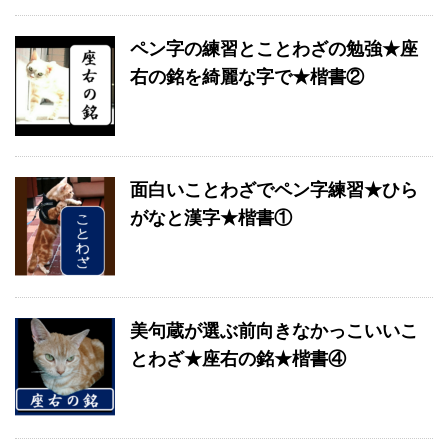
ペン字の練習とことわざの勉強★座
右の銘を綺麗な字で★楷書②
面白いことわざでペン字練習★ひら
がなと漢字★楷書①
美句蔵が選ぶ前向きなかっこいいこ
とわざ★座右の銘★楷書④