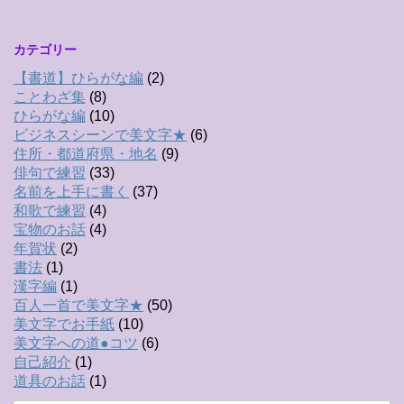
カテゴリー
【書道】ひらがな編
(2)
ことわざ集
(8)
ひらがな編
(10)
ビジネスシーンで美文字★
(6)
住所・都道府県・地名
(9)
俳句で練習
(33)
名前を上手に書く
(37)
和歌で練習
(4)
宝物のお話
(4)
年賀状
(2)
書法
(1)
漢字編
(1)
百人一首で美文字★
(50)
美文字でお手紙
(10)
美文字への道●コツ
(6)
自己紹介
(1)
道具のお話
(1)