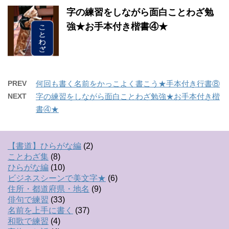
字の練習をしながら面白ことわざ勉
強★お手本付き楷書④★
PREV
何回も書く名前をかっこよく書こう★手本付き行書⑧
NEXT
字の練習をしながら面白ことわざ勉強★お手本付き楷
書④★
【書道】ひらがな編
(2)
ことわざ集
(8)
ひらがな編
(10)
ビジネスシーンで美文字★
(6)
住所・都道府県・地名
(9)
俳句で練習
(33)
名前を上手に書く
(37)
和歌で練習
(4)