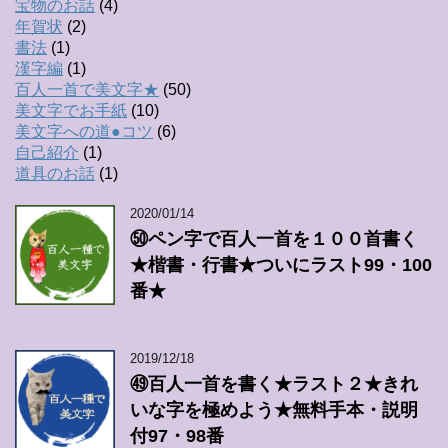
宝物のお話
(4)
年賀状
(2)
書法
(1)
漢字編
(1)
百人一首で美文字★
(50)
美文字でお手紙
(10)
美文字への道●コツ
(6)
自己紹介
(1)
道具のお話
(1)
2020/01/14
㊿ペン字で百人一首を１００首書く
★楷書・行書★ついにラスト99・100
番★
2019/12/18
㊾百人一首を書く★ラスト２★きれ
いな字を極めよう★無料手本・説明
付97・98番