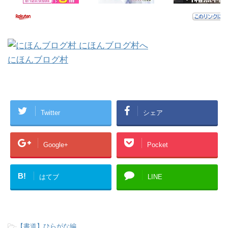
にほんブログ村
Twitter
シェア
Google+
Pocket
B!
はてブ
LINE
-
【書道】ひらがな編