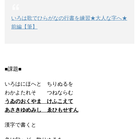
いろは歌でひらがなの行書を練習★大人な字へ★
前編【筆】
■課題■
いろはにほへと ちりぬるを
わかよたれそ つねならむ
うゐのおくやま けふこえて
あさきゆめみし ゑひもせすん
漢字で書くと