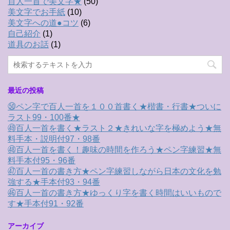
百人一首で美文字★
(50)
美文字でお手紙
(10)
美文字への道●コツ
(6)
自己紹介
(1)
道具のお話
(1)
最近の投稿
㊿ペン字で百人一首を１００首書く★楷書・行書★ついに
ラスト99・100番★
㊾百人一首を書く★ラスト２★きれいな字を極めよう★無
料手本・説明付97・98番
㊽百人一首を書く！趣味の時間を作ろう★ペン字練習★無
料手本付95・96番
㊼百人一首の書き方★ペン字練習しながら日本の文化を勉
強する★手本付93・94番
㊻百人一首の書き方★ゆっくり字を書く時間はいいもので
す★手本付91・92番
アーカイブ