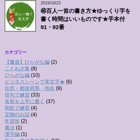
2019/10/23
㊻百人一首の書き方★ゆっくり字を
書く時間はいいものです★手本付
91・92番
カテゴリー
【書道】ひらがな編
(2)
ことわざ集
(8)
ひらがな編
(10)
ビジネスシーンで美文字★
(6)
住所・都道府県・地名
(9)
俳句で練習
(33)
名前を上手に書く
(37)
和歌で練習
(4)
宝物のお話
(4)
年賀状
(2)
書法
(1)
漢字編
(1)