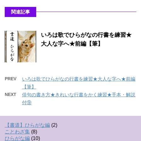
関連記事
いろは歌でひらがなの行書を練習★
大人な字へ★前編【筆】
PREV
いろは歌でひらがなの行書を練習★大人な字へ★前編
【筆】
NEXT
俳句の書き方★きれいな行書をかく練習★手本・解説
付⑨
【書道】ひらがな編
(2)
ことわざ集
(8)
ひらがな編
(10)