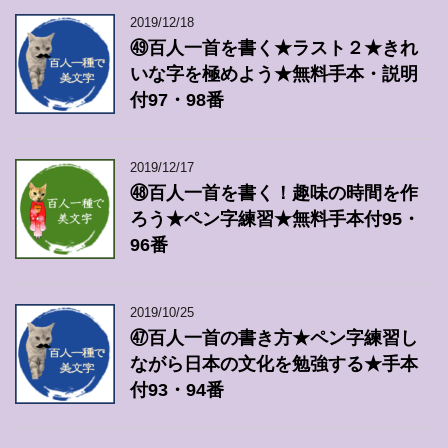
2019/12/18
㊾百人一首を書く★ラスト２★きれ
いな字を極めよう★無料手本・説明
付97・98番
2019/12/17
㊽百人一首を書く！趣味の時間を作
ろう★ペン字練習★無料手本付95・
96番
2019/10/25
㊼百人一首の書き方★ペン字練習し
ながら日本の文化を勉強する★手本
付93・94番