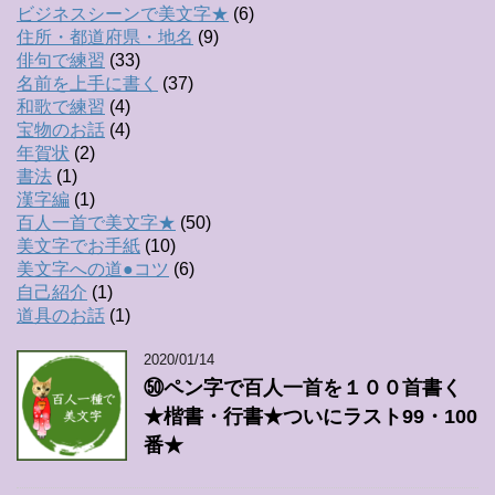
ビジネスシーンで美文字★
(6)
住所・都道府県・地名
(9)
俳句で練習
(33)
名前を上手に書く
(37)
和歌で練習
(4)
宝物のお話
(4)
年賀状
(2)
書法
(1)
漢字編
(1)
百人一首で美文字★
(50)
美文字でお手紙
(10)
美文字への道●コツ
(6)
自己紹介
(1)
道具のお話
(1)
2020/01/14
㊿ペン字で百人一首を１００首書く
★楷書・行書★ついにラスト99・100
番★