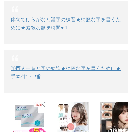
俳句でひらがなと漢字の練習★綺麗な字を書くた
めに★素敵な趣味時間♥１
①百人一首と字の勉強★綺麗な字を書くために★
手本付1・2番