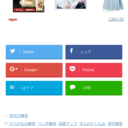
Twitter
シェア
Google+
Pocket
B!
はてブ
LINE
-
俳句で練習
-
ひらがなの練習
,
ペン字練習
,
品格アップ
,
大人のたしなみ
,
漢字練習
,