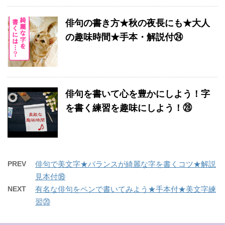
俳句の書き方★秋の夜長にも★大人
の趣味時間★手本・解説付㉔
俳句を書いて心を豊かにしよう！字
を書く練習を趣味にしよう！㉘
PREV
俳句で美文字★バランスが綺麗な字を書くコツ★解説
見本付⑱
NEXT
有名な俳句をペンで書いてみよう★手本付★美文字練
習⑳