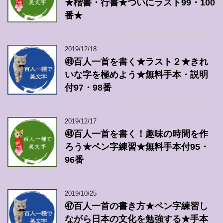
★楷書・行書★ついにラスト99・100
番★
2019/12/18
㊾百人一首を書く★ラスト２★きれ
いな字を極めよう★無料手本・説明
付97・98番
2019/12/17
㊽百人一首を書く！趣味の時間を作
ろう★ペン字練習★無料手本付95・
96番
2019/10/25
㊼百人一首の書き方★ペン字練習し
ながら日本の文化を勉強する★手本