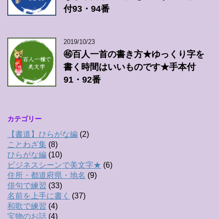
付93・94番
2019/10/23
㊻百人一首の書き方★ゆっくり字を
書く時間はいいものです★手本付
91・92番
カテゴリー
【書道】ひらがな編
(2)
ことわざ集
(8)
ひらがな編
(10)
ビジネスシーンで美文字★
(6)
住所・都道府県・地名
(9)
俳句で練習
(33)
名前を上手に書く
(37)
和歌で練習
(4)
宝物のお話
(4)