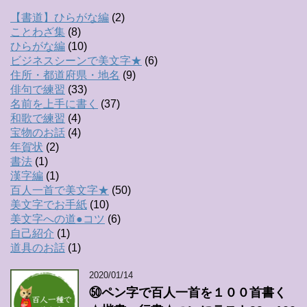
【書道】ひらがな編
(2)
ことわざ集
(8)
ひらがな編
(10)
ビジネスシーンで美文字★
(6)
住所・都道府県・地名
(9)
俳句で練習
(33)
名前を上手に書く
(37)
和歌で練習
(4)
宝物のお話
(4)
年賀状
(2)
書法
(1)
漢字編
(1)
百人一首で美文字★
(50)
美文字でお手紙
(10)
美文字への道●コツ
(6)
自己紹介
(1)
道具のお話
(1)
2020/01/14
㊿ペン字で百人一首を１００首書く