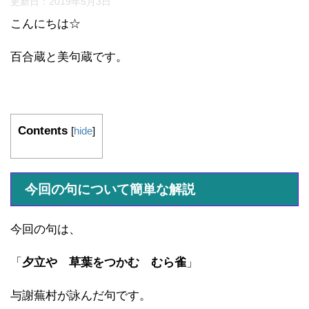
更新日：
2019年5月3日
こんにちは☆
百合蔵と美句蔵です。
Contents
[
hide
]
今回の句について簡単な解説
今回の句は、
「
夕立や 草葉をつかむ むら雀
」
与謝蕪村が詠んだ句です。