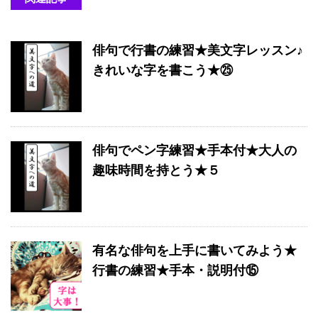
俳句で行書の練習★美文字レッスン♪
きれいな字を書こう★㉕
俳句でペン字練習★手本付★大人の
趣味時間を持とう★５
有名な俳句を上手に書いてみよう★
行書の練習★手本・説明付⑮