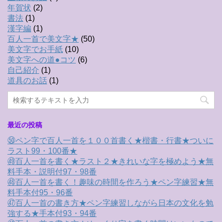
年賀状
(2)
書法
(1)
漢字編
(1)
百人一首で美文字★
(50)
美文字でお手紙
(10)
美文字への道●コツ
(6)
自己紹介
(1)
道具のお話
(1)
最近の投稿
㊿ペン字で百人一首を１００首書く★楷書・行書★ついに
ラスト99・100番★
㊾百人一首を書く★ラスト２★きれいな字を極めよう★無
料手本・説明付97・98番
㊽百人一首を書く！趣味の時間を作ろう★ペン字練習★無
料手本付95・96番
㊼百人一首の書き方★ペン字練習しながら日本の文化を勉
強する★手本付93・94番