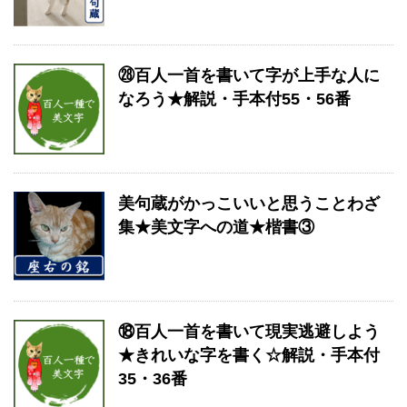
㉘百人一首を書いて字が上手な人に
なろう★解説・手本付55・56番
美句蔵がかっこいいと思うことわざ
集★美文字への道★楷書③
⑱百人一首を書いて現実逃避しよう
★きれいな字を書く☆解説・手本付
35・36番