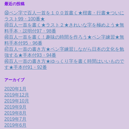
最近の投稿
㊿ペン字で百人一首を１００首書く★楷書・行書★ついに
ラスト99・100番★
㊾百人一首を書く★ラスト２★きれいな字を極めよう★無
料手本・説明付97・98番
㊽百人一首を書く！趣味の時間を作ろう★ペン字練習★無
料手本付95・96番
㊼百人一首の書き方★ペン字練習しながら日本の文化を勉
強する★手本付93・94番
㊻百人一首の書き方★ゆっくり字を書く時間はいいもので
す★手本付91・92番
アーカイブ
2020年1月
2019年12月
2019年10月
2019年9月
2019年8月
2019年7月
2019年6月