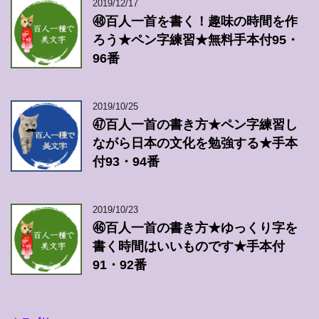
2019/12/17
㊽百人一首を書く！趣味の時間を作
ろう★ペン字練習★無料手本付95・
96番
2019/10/25
㊼百人一首の書き方★ペン字練習し
ながら日本の文化を勉強する★手本
付93・94番
2019/10/23
㊻百人一首の書き方★ゆっくり字を
書く時間はいいものです★手本付
91・92番