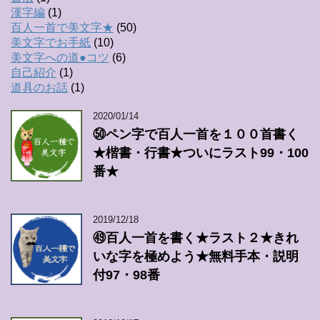
漢字編
(1)
百人一首で美文字★
(50)
美文字でお手紙
(10)
美文字への道●コツ
(6)
自己紹介
(1)
道具のお話
(1)
2020/01/14
㊿ペン字で百人一首を１００首書く
★楷書・行書★ついにラスト99・100
番★
2019/12/18
㊾百人一首を書く★ラスト２★きれ
いな字を極めよう★無料手本・説明
付97・98番