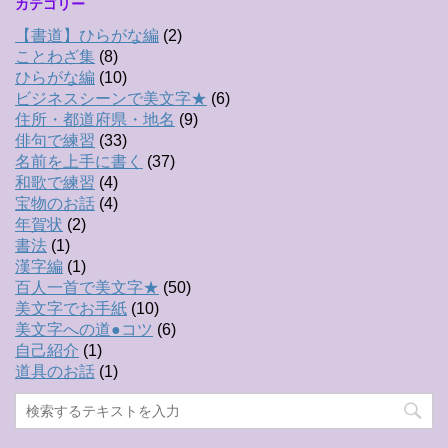
カテゴリー
【書道】ひらがな編
(2)
ことわざ集
(8)
ひらがな編
(10)
ビジネスシーンで美文字★
(6)
住所・都道府県・地名
(9)
俳句で練習
(33)
名前を上手に書く
(37)
和歌で練習
(4)
宝物のお話
(4)
年賀状
(2)
書法
(1)
漢字編
(1)
百人一首で美文字★
(50)
美文字でお手紙
(10)
美文字への道●コツ
(6)
自己紹介
(1)
道具のお話
(1)