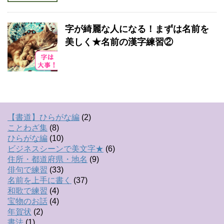
字が綺麗な人になる！まずは名前を
美しく★名前の漢字練習②
【書道】ひらがな編
(2)
ことわざ集
(8)
ひらがな編
(10)
ビジネスシーンで美文字★
(6)
住所・都道府県・地名
(9)
俳句で練習
(33)
名前を上手に書く
(37)
和歌で練習
(4)
宝物のお話
(4)
年賀状
(2)
書法
(1)