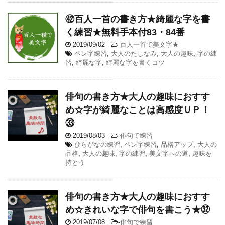
㊷百人一首の書き方★綺麗な字を書
く練習★無料手本付83・84番
2019/09/02
-
百人一首で美文字★
ペン字練習
,
大人のたしなみ
,
大人の趣味
,
字の練
習
,
綺麗な字
,
綺麗な字を書くコツ
俳句の書き方★大人の趣味におすす
め☆字が綺麗なことは高感度ＵＰ！
㉝
2019/08/03
-
俳句で練習
ひらがなの練習
,
ペン字練習
,
品格アップ
,
大人の
品格
,
大人の趣味
,
字の練習
,
美文字への道
,
趣味を
持とう
俳句の書き方★大人の趣味におすす
め☆きれいな字で俳句を書こう★㉜
2019/07/08
-
俳句で練習