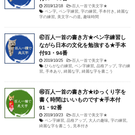
2019/12/18
-
百人一首で美文字★
ペン字
,
ペン字練習
,
字の練習
,
手本付き
,
綺麗な
字の練習
,
美文字への道
,
趣味時間
㊼百人一首の書き方★ペン字練習し
ながら日本の文化を勉強する★手本
付93・94番
2019/10/25
-
百人一首で美文字★
ひらがなの練習
,
ペン字練習
,
品格アップ
,
字の練
習
,
手本あり
,
綺麗な字
,
綺麗な字を書こう
㊻百人一首の書き方★ゆっくり字を
書く時間はいいものです★手本付
91・92番
2019/10/23
-
百人一首で美文字★
ペン字練習
,
品格アップ
,
大人の趣味
,
字の練習
,
綺麗な字を書こう
,
見本付き