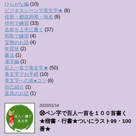
ひらがな編
(10)
ビジネスシーンで美文字★
(6)
住所・都道府県・地名
(9)
俳句で練習
(33)
名前を上手に書く
(37)
和歌で練習
(4)
宝物のお話
(4)
年賀状
(2)
書法
(1)
漢字編
(1)
百人一首で美文字★
(50)
美文字でお手紙
(10)
美文字への道●コツ
(6)
自己紹介
(1)
道具のお話
(1)
2020/01/14
㊿ペン字で百人一首を１００首書く
★楷書・行書★ついにラスト99・100
番★