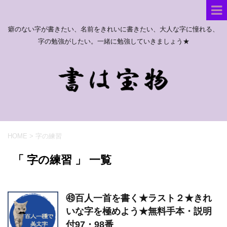
癖のない字が書きたい、名前をきれいに書きたい、大人な字に憧れる、
字の勉強がしたい。一緒に勉強していきましょう★
HOME
>
字の練習
「 字の練習 」 一覧
㊾百人一首を書く★ラスト２★きれ
いな字を極めよう★無料手本・説明
付97・98番