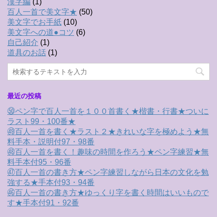
漢字編
(1)
百人一首で美文字★
(50)
美文字でお手紙
(10)
美文字への道●コツ
(6)
自己紹介
(1)
道具のお話
(1)
最近の投稿
㊿ペン字で百人一首を１００首書く★楷書・行書★ついに
ラスト99・100番★
㊾百人一首を書く★ラスト２★きれいな字を極めよう★無
料手本・説明付97・98番
㊽百人一首を書く！趣味の時間を作ろう★ペン字練習★無
料手本付95・96番
㊼百人一首の書き方★ペン字練習しながら日本の文化を勉
強する★手本付93・94番
㊻百人一首の書き方★ゆっくり字を書く時間はいいもので
す★手本付91・92番