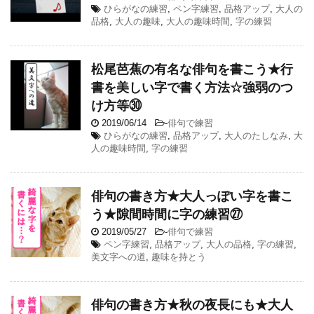
ひらがなの練習
,
ペン字練習
,
品格アップ
,
大人の
品格
,
大人の趣味
,
大人の趣味時間
,
字の練習
松尾芭蕉の有名な俳句を書こう★行
書を美しい字で書く方法☆強弱のつ
け方等㉚
2019/06/14
-
俳句で練習
ひらがなの練習
,
品格アップ
,
大人のたしなみ
,
大
人の趣味時間
,
字の練習
俳句の書き方★大人っぽい字を書こ
う★隙間時間に字の練習㉗
2019/05/27
-
俳句で練習
ペン字練習
,
品格アップ
,
大人の品格
,
字の練習
,
美文字への道
,
趣味を持とう
俳句の書き方★秋の夜長にも★大人