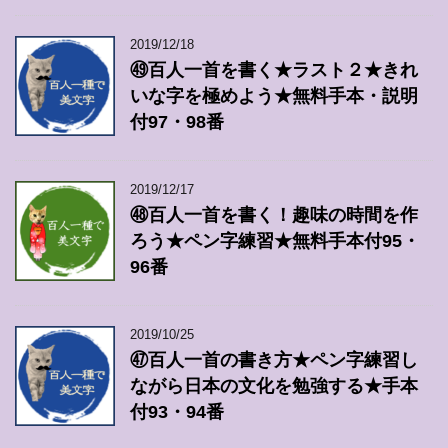
2019/12/18
㊾百人一首を書く★ラスト２★きれ
いな字を極めよう★無料手本・説明
付97・98番
2019/12/17
㊽百人一首を書く！趣味の時間を作
ろう★ペン字練習★無料手本付95・
96番
2019/10/25
㊼百人一首の書き方★ペン字練習し
ながら日本の文化を勉強する★手本
付93・94番