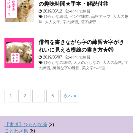
の趣味時間★手本・解説付㉔
2019/05/12
-
俳句で練習
ひらがな練習
,
ペン字練習
,
品格アップ
,
大人の趣
味
,
大人女子
,
字の練習
,
漢字練習
俳句を書きながら字の練習★字がき
れいに見える横線の書き方★㉓
2019/05/07
-
俳句で練習
ひらがなの練習
,
大人のたしなみ
,
大人の品格
,
字
の練習
,
綺麗な字の練習
,
美文字への道
1
2
…
6
次へ »
【書道】ひらがな編
(2)
ことわざ集
(8)