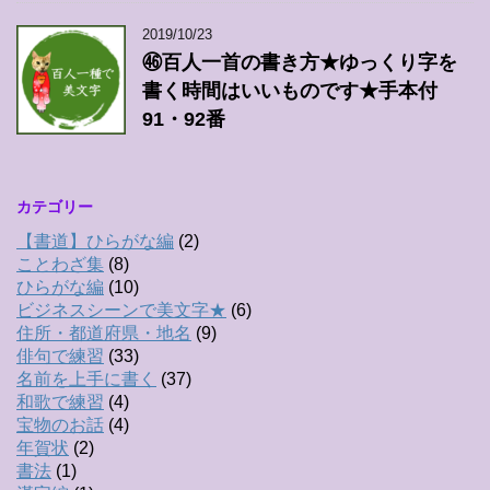
2019/10/23
㊻百人一首の書き方★ゆっくり字を
書く時間はいいものです★手本付
91・92番
カテゴリー
【書道】ひらがな編
(2)
ことわざ集
(8)
ひらがな編
(10)
ビジネスシーンで美文字★
(6)
住所・都道府県・地名
(9)
俳句で練習
(33)
名前を上手に書く
(37)
和歌で練習
(4)
宝物のお話
(4)
年賀状
(2)
書法
(1)