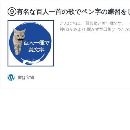
⑨有名な百人一首の歌でペン字の練習をし
こんにちは。 百合蔵と美句蔵です。 C
神代(かみよ)も聞かず竜田川(たつたが
書は宝物